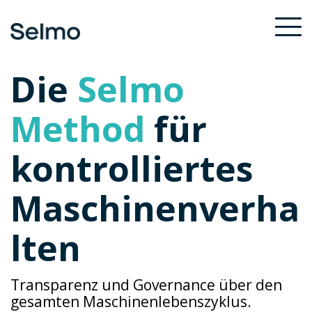
Skip
to
To
the
Me
main
Die
Selmo
content.
Method
für
kontrolliertes
Maschinenverha
lten
Transparenz und Governance über den
gesamten Maschinenlebenszyklus.