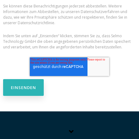
Sie können diese Benachrichtigungen jederzeit abbestellen. Weitere
Informationen zum Abbestellen, zu unseren Datenschutzverfahren und
dazu, wie wir Ihre Privatsphäre schützen und respektieren, finden Sie in
unserer Datenschutzrichtlinie.
Indem Sie unten auf „Einsenden“ klicken, stimmen Sie zu, dass Selmo
Technology GmbH die oben angegebenen persönlichen Daten speichert
und verarbeitet, um Ihnen die angeforderten Inhalte bereitzustellen.